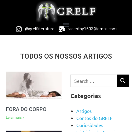
@grelfliteratura
vicenthy1603@gmail.com
TODOS OS NOSSOS ARTIGOS
Categorias
FORA DO CORPO
Artigos
Contos do GRELF
Leia mais »
Curiosidades