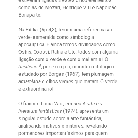
estiveram ligadas a estes cinco elementos
como as de Mozart, Henrique VIII e Napoleão
Bonaparte.
Na Bíblia, (Ap 4,3), temos uma referência ao
verde-esmeralda como simbologia
apocalíptica. E ainda temos divindades como
Osíris, Oxossi, Ratna e Uto, todos com alguma
ligação com o verde e com o mal em si. O
8
basilisco
, por exemplo, monstro mitológico
estudado por Borges (1967), tem plumagem
amarelada
e olhos
verdes
que matam. O verde
é extraordinário!
O francês Louis Vax , em seu
A arte e a
literatura fantásticas
(1974), apresenta um
singular estudo sobre a arte fantástica,
analisando motivos e pintores, revelando
pormenores importantíssimos para quem