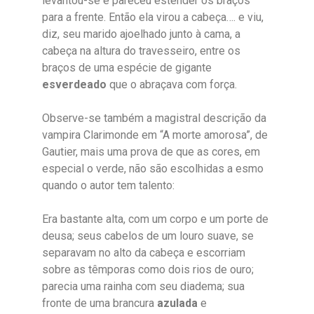
levantou-se e pareceu estender os braços
para a frente. Então ela virou a cabeça…. e viu,
diz, seu marido ajoelhado junto à cama, a
cabeça na altura do travesseiro, entre os
braços de uma espécie de gigante
esverdeado
que o abraçava com força.
Observe-se também a magistral descrição da
vampira Clarimonde em “A morte amorosa”, de
Gautier, mais uma prova de que as cores, em
especial o verde, não são escolhidas a esmo
quando o autor tem talento:
Era bastante alta, com um corpo e um porte de
deusa; seus cabelos de um louro suave, se
separavam no alto da cabeça e escorriam
sobre as têmporas como dois rios de ouro;
parecia uma rainha com seu diadema; sua
fronte de uma brancura
azulada
e