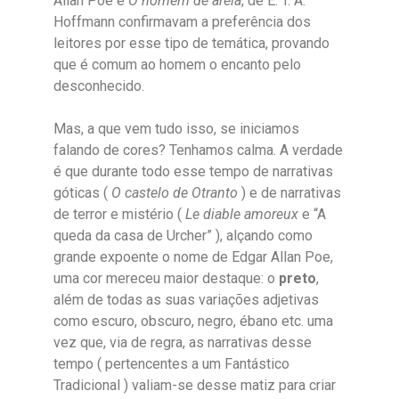
Allan Poe e
O homem de areia
, de E. T. A.
Hoffmann confirmavam a preferência dos
leitores por esse tipo de temática, provando
que é comum ao homem o encanto pelo
desconhecido.
Mas, a que vem tudo isso, se iniciamos
falando de cores? Tenhamos calma. A verdade
é que durante todo esse tempo de narrativas
góticas (
O castelo de Otranto
) e de narrativas
de terror e mistério (
Le diable amoreux
e “A
queda da casa de Urcher” ), alçando como
grande expoente o nome de Edgar Allan Poe,
uma cor mereceu maior destaque: o
preto
,
além de todas as suas variações adjetivas
como escuro, obscuro, negro, ébano etc. uma
vez que, via de regra, as narrativas desse
tempo ( pertencentes a um Fantástico
Tradicional ) valiam-se desse matiz para criar