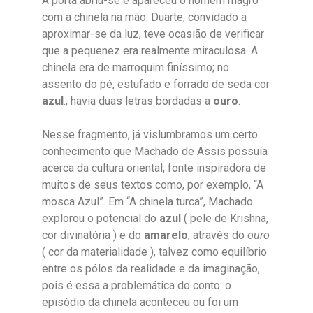
A porta abriu-se e apareceu o homem magro
com a chinela na mão. Duarte, convidado a
aproximar-se da luz, teve ocasião de verificar
que a pequenez era realmente miraculosa. A
chinela era de marroquim finíssimo; no
assento do pé, estufado e forrado de seda cor
azul
., havia duas letras bordadas a
ouro
.
Nesse fragmento, já vislumbramos um certo
conhecimento que Machado de Assis possuía
acerca da cultura oriental, fonte inspiradora de
muitos de seus textos como, por exemplo, “A
mosca Azul”. Em “A chinela turca”, Machado
explorou o potencial do
azul
( pele de Krishna,
cor divinatória ) e do
amarelo
, através do
ouro
( cor da materialidade ), talvez como equilíbrio
entre os pólos da realidade e da imaginação,
pois é essa a problemática do conto: o
episódio da chinela aconteceu ou foi um