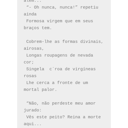
além...
 “- Oh nunca, nunca!” repetiu 
ainda
 Formosa virgem que em seus 
braços tem.
 Cobrem-lhe as formas divinais, 
airosas,
 Longas roupagens de nevada 
cor;
 Singela  c´roa de virgíneas 
rosas
 Lhe cerca a fronte de um 
mortal palor.  
 “Não, não perdeste meu amor 
jurado:
 Vês este peito? Reina a morte 
aqui...