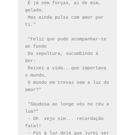
 É já sem forças, ai de mim, 
gelado,
 Mas ainda pulsa com amor por 
ti.”
 “Feliz que pude acompanhar-te 
ao fundo
 Da sepultura, sucumbindo à 
dor:
 Deixei a vida...que importava 
o mundo,
 O mundo em trevas sem a luz do 
amor?”
 “Saudosa ao longe vês no céu a 
lua?”
 - Oh  vejo sim... recordação 
fatal!
 - Foi à luz dela que jurei ser 