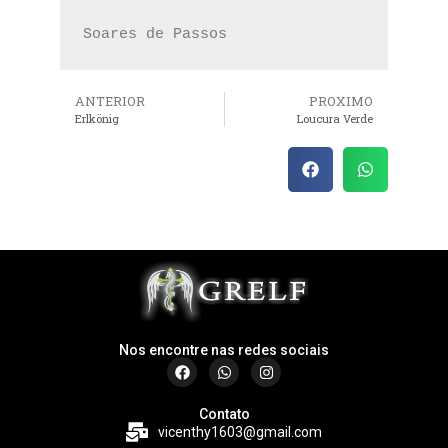
Soares de Passos 
ANTERIOR
PROXIMO
Erlkönig
Loucura Verde
Nos encontre nas redes sociais
Contato
vicenthy1603@gmail.com