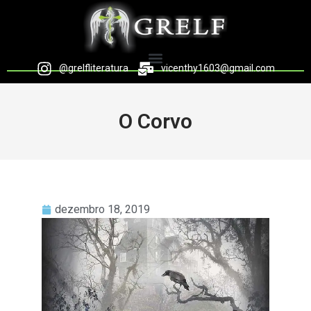
@grelfliteratura
vicenthy1603@gmail.com
O Corvo
dezembro 18, 2019