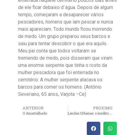
enterrada naquele cemitério poucos dias antes
de ele ficar debaixo d`água. Depois de algum
tempo, começaram a desaparecer vários
pescadores, homens que iam pescar e nunca
mais apareciam. Todo mundo ficou morrendo
de medo. Um grupo preparou seus barcos e
saiu para tentar descobrir o que era aquilo.
Meu pai conta que todos voltaram se
tremendo de medo, pois disseram que viram
uma enorme serpente que tinha o rosto da
mulher pescadora que foi enterrada no
cemitério. A mulher serpente atacava os
barcos para comer os homens. (Antônio
Severiano, 65 anos, Varjota –Ce)
ANTERIOR
PROXIMO
O Amortalhado
Lendas Urbanas: o insólito nas ruas de Fortaleza